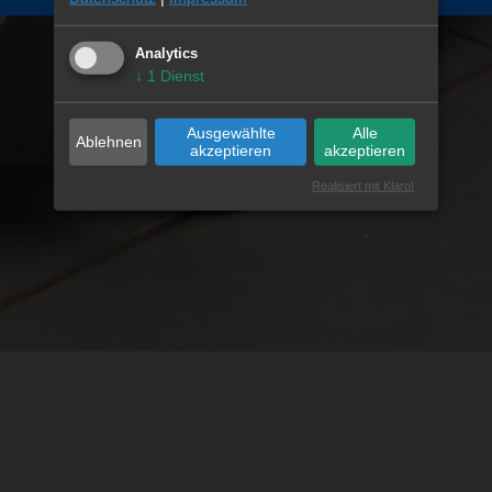
Analytics
↓
1
Dienst
Ausgewählte
Alle
Ablehnen
akzeptieren
akzeptieren
Realisiert mit Klaro!