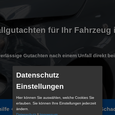
llgutachten für Ihr Fahrzeug
erlässige Gutachten nach einem Unfall direkt bei
Datenschutz
100% kostenlos für Geschädigte
Einstellungen
Hier können Sie auswählen, welche Cookies Sie
erlauben. Sie können Ihre Einstellungen jederzeit
hilfe
+(49) 1719 9533 97
Online Sch
ändern.
Datenschutz
|
Impressum