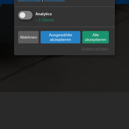
Analytics
↓
1
Dienst
Ausgewählte
Alle
Ablehnen
akzeptieren
akzeptieren
Realisiert mit Klaro!