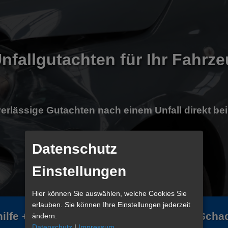
nfallgutachten für Ihr Fahrz
erlässige Gutachten nach einem Unfall direkt bei
Datenschutz
100% kostenlos für Geschädigte
Einstellungen
Hier können Sie auswählen, welche Cookies Sie
erlauben. Sie können Ihre Einstellungen jederzeit
hilfe
+(49) 1719 9533 97
Online Sch
ändern.
Datenschutz
|
Impressum